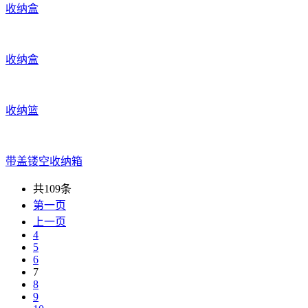
收纳盒
收纳盒
收纳篮
带盖镂空收纳箱
共109条
第一页
上一页
4
5
6
7
8
9