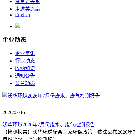
投资者关系
走进美之高
English
企业动态
企业资讯
行业动态
收纳知识
通知公告
公益动态
2026/07/16
沃华环球2026年7月份废水、废气检测报告
【检测报告】沃华环球配合国家环保政策，依法公布2026年7
月份废水、废气检测报告...