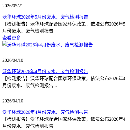
2026/05/21
沃华环球2026年5月份废水、废气检测报告
【检测报告】沃华环球配合国家环保政策，依法公布2026年5
月份废水、废气检测报告
查看更多
2026/04/10
沃华环球2026年4月份废水、废气检测报告
【检测报告】沃华环球配合国家环保政策，依法公布2026年4
月份废水、废气检测报告...
2026/04/10
沃华环球2026年4月份废水、废气检测报告
【检测报告】沃华环球配合国家环保政策，依法公布2026年4
月份废水、废气检测报告