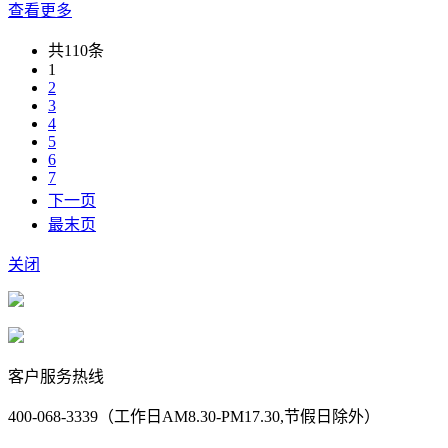
查看更多
共110条
1
2
3
4
5
6
7
下一页
最末页
关闭
客户服务热线
400-068-3339（工作日AM8.30-PM17.30,节假日除外）